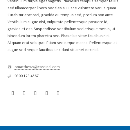
vestibulum turpis eget sagittis. Phasellus tempus semper tellus,
sed ullamcorper libero sodales a. Fusce vulputate varius quam.
Curabitur erat orci, gravida eu tempus sed, pretium non ante.
Vestibulum augue nisi, vulputate pellentesque posuere id,
gravida et est. Suspendisse vestibulum scelerisque metus, ut
bibendum lorem pharetra nec. Phasellus vitae faucibus nisi.
Aliquam erat volutpat. Etiam sed neque massa. Pellentesque at
augue sed neque faucibus tincidunt sit amet nec nisl.
omatthews@cardinal.com
0800 123 4567